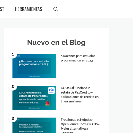
ST
HERRAMIENTAS
Nuevo en el Blog
1
5 Razones para estudiar
programación en 2023
2
¡OJO! Así funciona la
estafa de PezCrédito y
aplicaciones de crédito en
línea similares.
3
FreeScout, el Helpdesk
OpenSource 100% GRATIS -
Mejor alternativa a