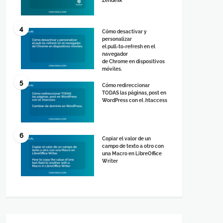
Zendesk
4
Cómo desactivar y
personalizar
el pull-to-refresh en el
navegador
de Chrome en dispositivos
móviles.
5
Cómo redireccionar
TODAS las páginas, post en
WordPress con el .htaccess
6
Copiar el valor de un
campo de texto a otro con
una Macro en LibreOffice
Writer